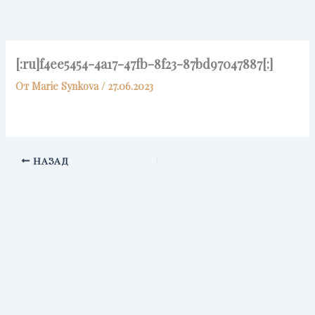
Перейти
к
содержимому
[:ru]f4ee5454-4a17-47fb-8f23-87bd97047887[:]
От
Marie Synkova
/
27.06.2023
НАЗАД