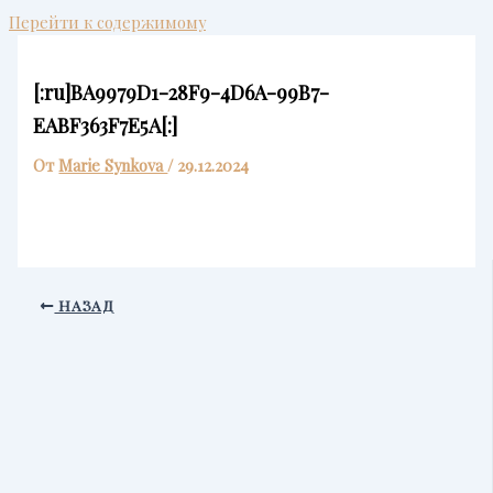
Перейти к содержимому
[:ru]BA9979D1-28F9-4D6A-99B7-
EABF363F7E5A[:]
От
Marie Synkova
/
29.12.2024
НАЗАД