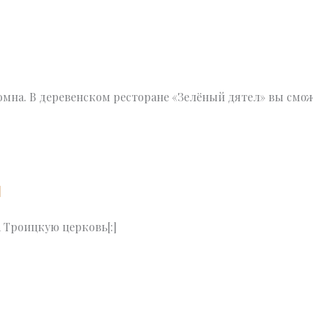
ломна. В деревенском ресторане «Зелëный дятел» вы смо
]
 Троицкую церковь[:]