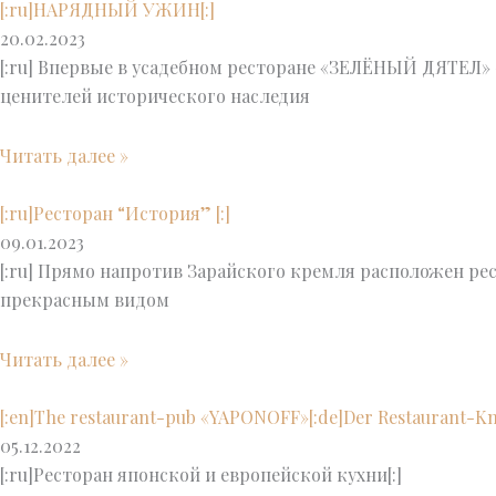
[:ru]НАРЯДНЫЙ УЖИН[:]
20.02.2023
[:ru] Впервые в усадебном ресторане «ЗЕЛЁНЫЙ ДЯТЕЛ»
ценителей исторического наследия
Читать далее »
[:ru]Ресторан “История” [:]
09.01.2023
[:ru] Прямо напротив Зарайского кремля расположен рес
прекрасным видом
Читать далее »
[:en]The restaurant-pub «YAPONOFF»[:de]Der Restaurant-
05.12.2022
[:ru]Ресторан японской и европейской кухни[:]