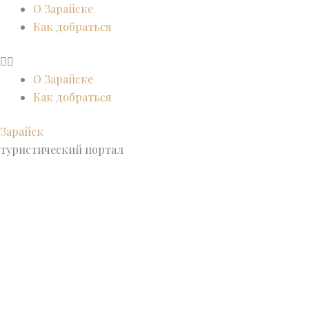
Перейти
О Зарайске
к
Как добраться
содержимому
О Зарайске
Как добраться
Зарайск
туристический портал