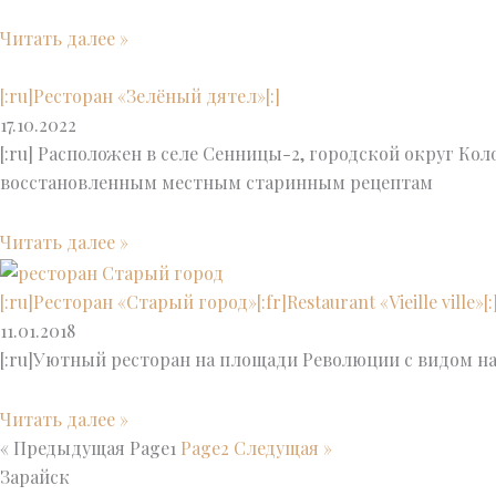
Читать далее »
[:ru]Ресторан «Зелëный дятел»[:]
17.10.2022
[:ru] Расположен в селе Сенницы-2, городской округ Ко
восстановленным местным старинным рецептам
Читать далее »
[:ru]Ресторан «Старый город»[:fr]Restaurant «Vieille ville»[:
11.01.2018
[:ru]Уютный ресторан на площади Революции с видом на
Читать далее »
« Предыдущая
Page
1
Page
2
Следущая »
Зарайск