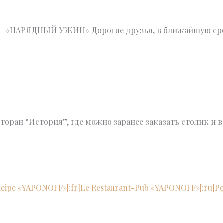
 – «НАРЯДНЫЙ УЖИН» Дорогие друзья, в ближайшую сред
торан “История”, где можно заранее заказать столик и в
Kneipe «YAPONOFF»[:fr]Le Restaurant-Pub «YAPONOFF»[:ru