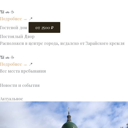
📶
🚗
☕
Подробнее →
📍
Гостевой дом
от 2500 ₽
Постоялый Двор
Расположен в центре города, недалеко от Зарайского кремля
📶
🚗
☕
Подробнее →
📍
Все места пребывания
Новости и события
Актуальное