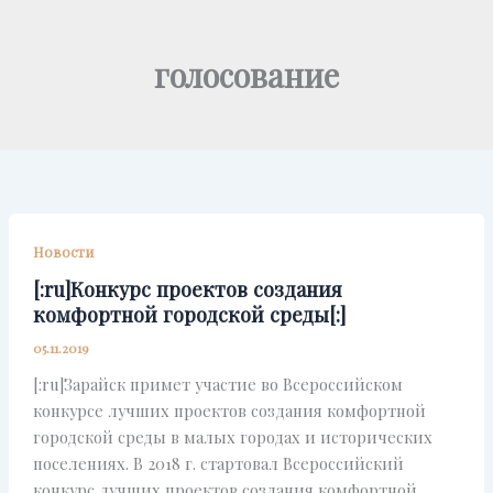
Перейти
к
голосование
содержимому
Новости
[:ru]Конкурс проектов создания
комфортной городской среды[:]
05.11.2019
[:ru]Зарайск примет участие во Всероссийском
конкурсе лучших проектов создания комфортной
городской среды в малых городах и исторических
поселениях. В 2018 г. стартовал Всероссийский
конкурс лучших проектов создания комфортной