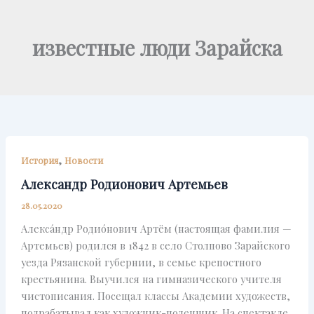
Перейти
к
известные люди Зарайска
содержимому
,
История
Новости
Александр Родионович Артемьев
28.05.2020
Алекса́ндр Родио́нович Артём (настоящая фамилия —
Артемьев) родился в 1842 в село Столпово Зарайского
уезда Рязанской губернии, в семье крепостного
крестьянина. Выучился на гимназического учителя
чистописания. Посещал классы Академии художеств,
подрабатывал как художник-поденщик. На спектакле