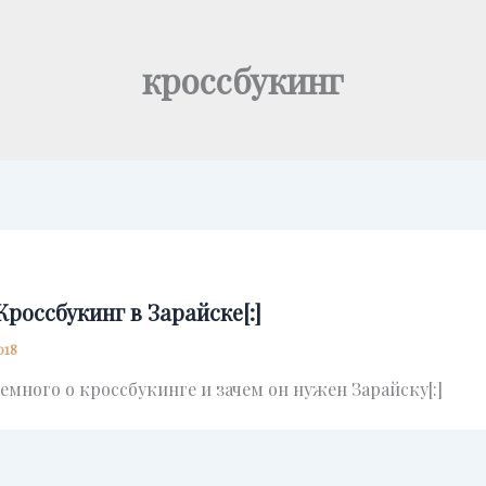
кроссбукинг
]Кроссбукинг в Зарайске[:]
018
Немного о кроссбукинге и зачем он нужен Зарайску[:]