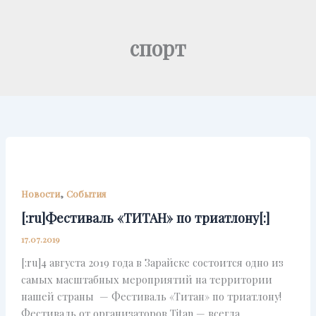
Перейти
к
спорт
содержимому
,
Новости
События
[:ru]Фестиваль «ТИТАН» по триатлону[:]
17.07.2019
[:ru]4 августа 2019 года в Зарайске состоится одно из
самых масштабных мероприятий на территории
нашей страны — Фестиваль «Титан» по триатлону!
Фестиваль от организаторов Titan — всегда