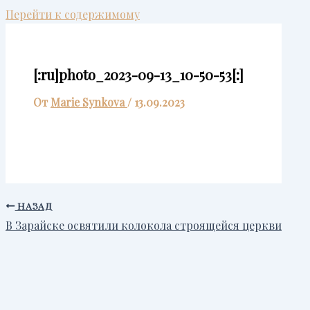
Перейти к содержимому
[:ru]photo_2023-09-13_10-50-53[:]
От
Marie Synkova
/
13.09.2023
НАЗАД
В Зарайске освятили колокола строящейся церкви