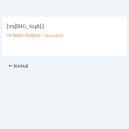
Перейти
к
содержимому
[:ru]IMG_6248[:]
От
Marie Synkova
/
22.02.2022
НАЗАД