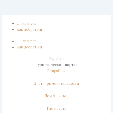
Перейти
к
содержимому
О Зарайске
Как добраться
О Зарайске
Как добраться
Зарайск
туристический портал
О зарайске
Достопримечательности
Чем заняться
Где поесть