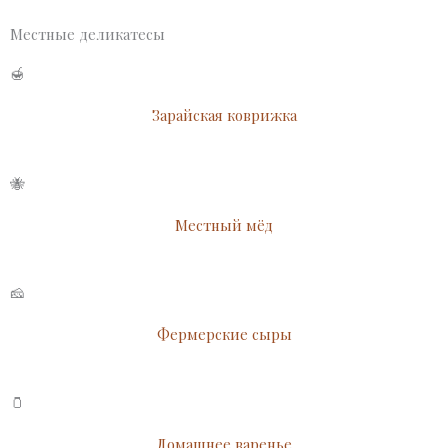
Местные деликатесы
🍯
Зарайская коврижка
🐝
Местный мёд
🧀
Фермерские сыры
🫙
Домашнее варенье