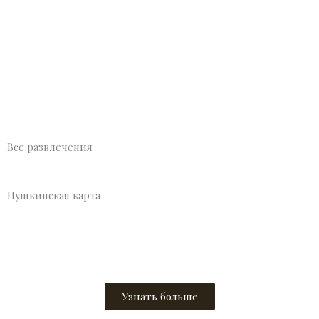
Все развлечения
Пушкинская карта
Молодёжь от 14 до 22 лет может бесплатно посещать музеи
Зарайска по программе «Пушкинская карта»
Узнать больше