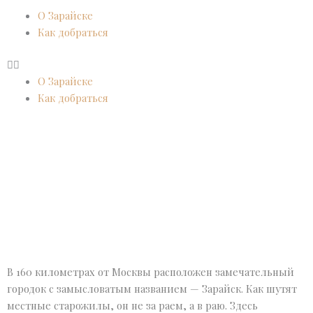
Перейти
О Зарайске
к
Как добраться
содержимому
О Зарайске
Как добраться
В 160 километрах от Москвы расположен замечательный
городок с замысловатым названием — Зарайск. Как шутят
местные старожилы, он не за раем, а в раю. Здесь