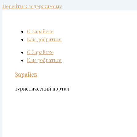
Перейти к содержимому
О Зарайске
Как добраться
О Зарайске
Как добраться
Зарайск
туристический портал