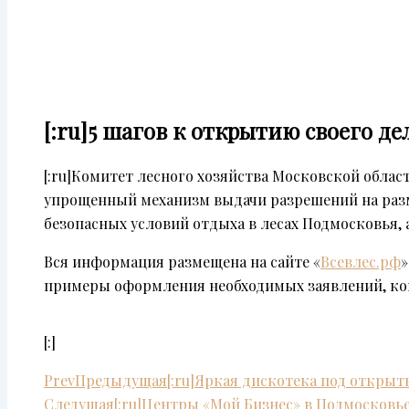
[:ru]5 шагов к открытию своего дел
[:ru]Комитет лесного хозяйства Московской обла
упрощенный механизм выдачи разрешений на разм
безопасных условий отдыха в лесах Подмосковья,
Вся информация размещена на сайте «
Всевлес.рф
»
примеры оформления необходимых заявлений, ко
[:]
Prev
Предыдущая
[:ru]Яркая дискотека под открыты
Следущая
[:ru]Центры «Мой Бизнес» в Подмосковье[