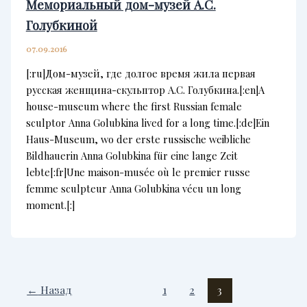
Мемориальный дом-музей А.С.
Голубкиной
07.09.2016
[:ru]Дом-музей, где долгое время жила первая
русская женщина-скульптор А.С. Голубкина.[:en]A
house-museum where the first Russian female
sculptor Anna Golubkina lived for a long time.[:de]Ein
Haus-Museum, wo der erste russische weibliche
Bildhauerin Anna Golubkina für eine lange Zeit
lebte[:fr]Une maison-musée où le premier russe
femme sculpteur Anna Golubkina vécu un long
moment.[:]
←
Назад
1
2
3