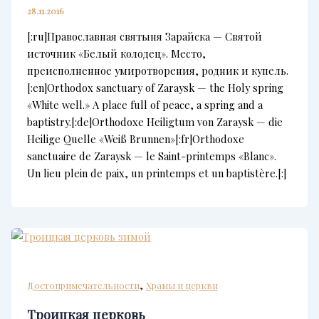
28.11.2016
[:ru]Православная святыня Зарайска — Святой
источник «Белый колодец». Место,
преисполненное умиротворения, родник и купель.
[:en]Orthodox sanctuary of Zaraysk — the Holy spring
«White well.» A place full of peace, a spring and a
baptistry.[:de]Orthodoxe Heiligtum von Zaraysk — die
Heilige Quelle «Weiß Brunnen»[:fr]Orthodoxe
sanctuaire de Zaraysk — le Saint-printemps «Blanc».
Un lieu plein de paix, un printemps et un baptistère.[:]
,
Достопримечательности
Храмы и церкви
Троицкая церковь