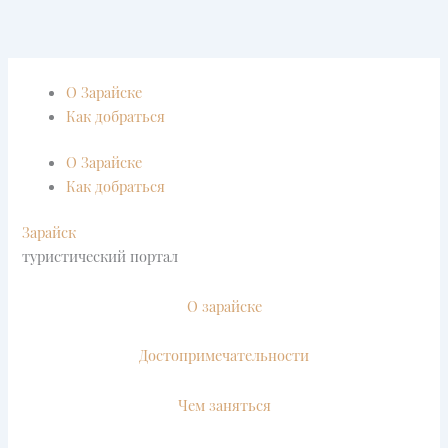
Перейти
к
содержимому
О Зарайске
Как добраться
О Зарайске
Как добраться
Зарайск
туристический портал
О зарайске
Достопримечательности
Чем заняться