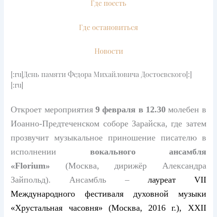
Где поесть
Где остановиться
Новости
[:ru]День памяти Федора Михайловича Достоевского[:]
[:ru]
Откроет мероприятия
9 февраля в 12.30
молебен в
Иоанно-Предтеченском соборе Зарайска, где затем
прозвучит музыкальное приношение писателю в
исполнении
вокального ансамбля
«
Florium
»
(Москва, дирижёр Александра
Зайпольд). Ансамбль –
лауреат VII
Международного фестиваля духовной музыки
«Хрустальная часовня» (Москва, 2016 г.), XXII