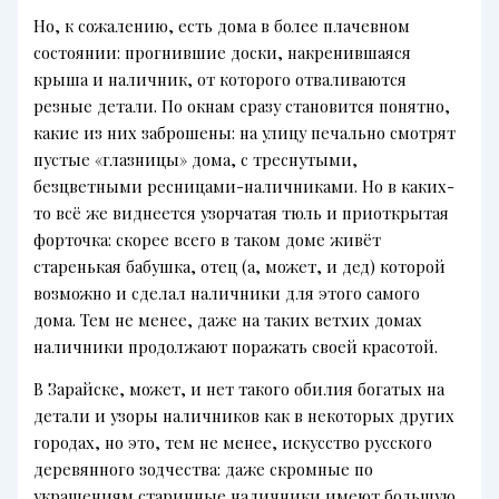
Но, к сожалению, есть дома в более плачевном
состоянии: прогнившие доски, накренившаяся
крыша и наличник, от которого отваливаются
резные детали. По окнам сразу становится понятно,
какие из них заброшены: на улицу печально смотрят
пустые «глазницы» дома, с треснутыми,
безцветными ресницами-наличниками. Но в каких-
то всё же виднеется узорчатая тюль и приоткрытая
форточка: скорее всего в таком доме живëт
старенькая бабушка, отец (а, может, и дед) которой
возможно и сделал наличники для этого самого
дома. Тем не менее, даже на таких ветхих домах
наличники продолжают поражать своей красотой.
В Зарайске, может, и нет такого обилия богатых на
детали и узоры наличников как в некоторых других
городах, но это, тем не менее, искусство русского
деревянного зодчества: даже скромные по
украшениям старинные наличники имеют большую