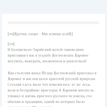
Перейти
к
содержимому
[:ru]Друзья, скоро – Масленица 2026![:]
[:ru]
И Коломенско-Зарайский музей-заповедник
приглашает вас в усадьбу Достоевских Даровое
погулять, поиграть, посмеяться и развлечься!
Два столетия назад Фёдор Достоевский приезжал в
Даровое и наслаждался красотой русской природы.
Сегодня здесь мало что изменилось: те же леса,
поля и бескрайние просторы. В Даровом писатель
узнавал и жизнь простого русского человека, его
обычаи и традиции, одной из которых было