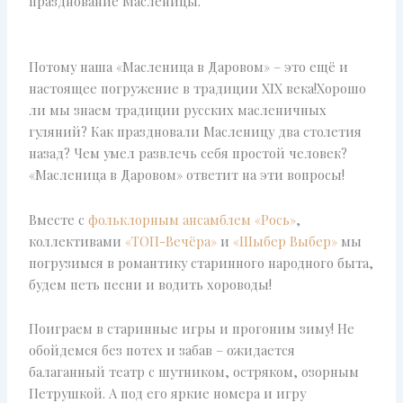
празднование Масленицы.
Потому наша «Масленица в Даровом» – это ещё и
настоящее погружение в традиции XIX века!Хорошо
ли мы знаем традиции русских масленичных
гуляний? Как праздновали Масленицу два столетия
назад? Чем умел развлечь себя простой человек?
«Масленица в Даровом» ответит на эти вопросы!
Вместе с
фольклорным ансамблем «Рось»
,
коллективами
«ТОП-Вечёра»
и
«Шыбер Выбер»
мы
погрузимся в романтику старинного народного быта,
будем петь песни и водить хороводы!
Поиграем в старинные игры и прогоним зиму! Не
обойдемся без потех и забав – ожидается
балаганный театр с шутником, остряком, озорным
Петрушкой. А под его яркие номера и игру