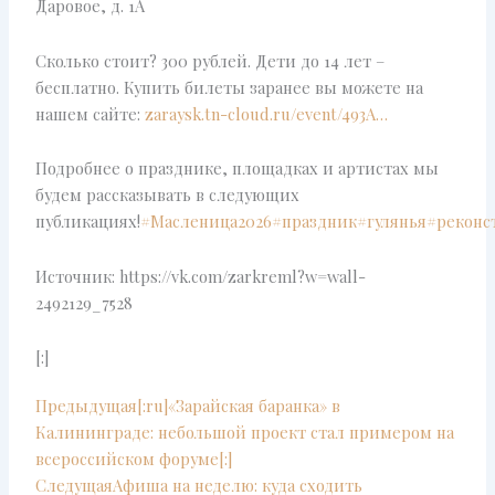
Даровое, д. 1А
Сколько стоит? 300 рублей. Дети до 14 лет –
бесплатно. Купить билеты заранее вы можете на
нашем сайте:
zaraysk.tn-cloud.ru/event/493A…
Подробнее о празднике, площадках и артистах мы
будем рассказывать в следующих
публикациях!
#Масленица2026
#праздник
#гулянья
#реконс
Источник: https://vk.com/zarkreml?w=wall-
2492129_7528
[:]
Prev
Next
Предыдущая
[:ru]«Зарайская баранка» в
Калининграде: небольшой проект стал примером на
всероссийском форуме[:]
Следущая
Афиша на неделю: куда сходить