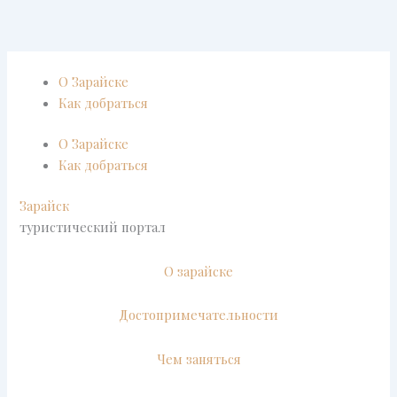
Перейти
к
содержимому
О Зарайске
Как добраться
О Зарайске
Как добраться
Зарайск
туристический портал
О зарайске
Достопримечательности
Чем заняться