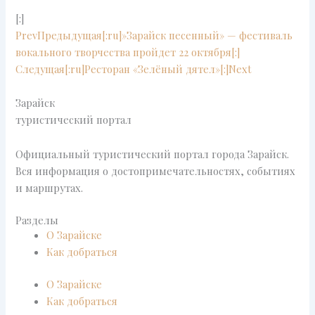
[:]
Prev
Предыдущая
[:ru]»Зарайск песенный» — фестиваль
вокального творчества пройдет 22 октября[:]
Следущая
[:ru]Ресторан «Зелëный дятел»[:]
Next
Зарайск
туристический портал
Официальный туристический портал города Зарайск.
Вся информация о достопримечательностях, событиях
и маршрутах.
Разделы
О Зарайске
Как добраться
О Зарайске
Как добраться