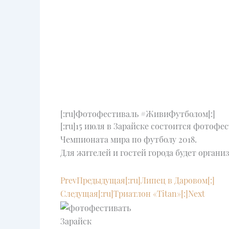
[:ru]Фотофестиваль #ЖивиФутболом[:]
[:ru]15 июля в Зарайске состоится фотоф
Чемпионата мира по футболу 2018.
Для жителей и гостей города будет организ
Prev
Предыдущая
[:ru]Липец в Даровом[:]
Следущая
[:ru]Триатлон «Titan»[:]
Next
Зарайск