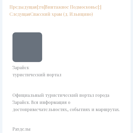
Prev
Next
Предыдущая
[:ru]Винтажное Подмосковье[:]
Следущая
Спасский храм (д. Ильицино)
Зарайск
туристический портал
Официальный туристический портал города
Зарайск. Вся информация о
достопримечательностях, событиях и маршрутах.
Разделы