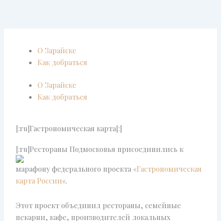
Перейти
к
содержимому
О Зарайске
Как добраться
О Зарайске
Как добраться
[:ru]Гастрономическая карта[:]
[:ru]
Рестораны Подмосковья присоединились к
марафону федерального проекта «
Гастрономическая
карта России
«.
Этот проект объединил рестораны, семейные
пекарни, кафе, производителей локальных