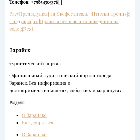
Телефон: +79854303376
[:]
Prev
Предыдущая
[:ru]Экофестиваль «Птичьи трели»[:]
Следущая
[:ru]Правила безопасного поведения на
воде[:]
Next
Зарайск
туристический портал
Официальный туристический портал города
Зарайск. Вся информация о
достопримечательностях, событиях и маршрутах.
Разделы
О Зарайске
Как добраться
О Зарайске