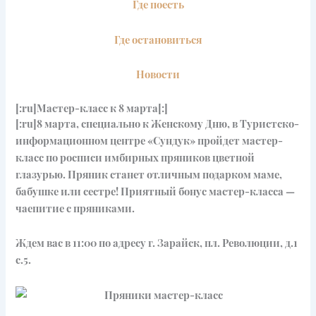
Где поесть
Где остановиться
Новости
[:ru]Мастер-класс к 8 марта[:]
[:ru]8 марта, специально к Женскому Дню, в Туристско-
информационном центре «Сундук» пройдет мастер-
класс по росписи имбирных пряников цветной
глазурью. Пряник станет отличным подарком маме,
бабушке или сестре! Приятный бонус мастер-класса —
чаепитие с пряниками.
Ждем вас в 11:00 по адресу г. Зарайск, пл. Революции, д.1
с.5.