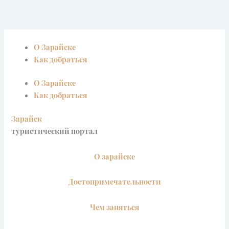
Перейти
к
содержимому
О Зарайске
Как добраться
О Зарайске
Как добраться
Зарайск
туристический портал
О зарайске
Достопримечательности
Чем заняться