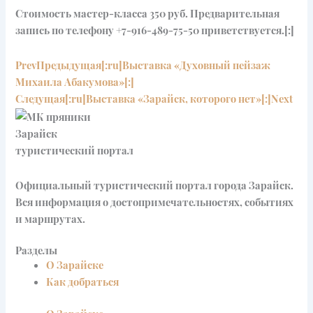
Стоимость мастер-класса 350 руб. Предварительная
запись по телефону +7-916-489-75-50 приветствуется.[:]
Prev
Предыдущая
[:ru]Выставка «Духовный пейзаж
Михаила Абакумова»[:]
Следущая
[:ru]Выставка «Зарайск, которого нет»[:]
Next
Зарайск
туристический портал
Официальный туристический портал города Зарайск.
Вся информация о достопримечательностях, событиях
и маршрутах.
Разделы
О Зарайске
Как добраться