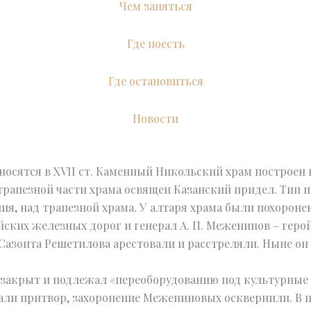
Чем заняться
Где поесть
Где остановиться
Новости
осятся в XVII ст. Каменный Никольский храм построен
 в трапезной части храма освящен Казанский придел. Тип п
ния, над трапезной храма. У алтаря храма были похорон
йских железных дорог и генерал А. П. Меженинов – геро
 Сазонта Решетилова арестовали и расстреляли. Ныне он
л закрыт и подлежал «переоборудованию под культурные
али притвор, захоронение Межениновых осквернили. В 