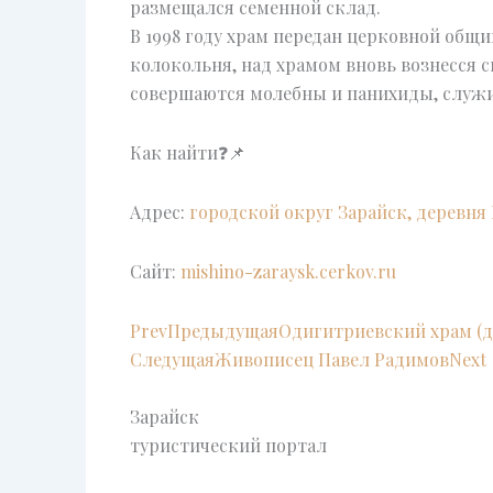
размещался семенной склад.
В 1998 году храм передан церковной общи
колокольня, над храмом вновь вознесся с
совершаются молебны и панихиды, служи
Как найти❓📌
Адрес:
городской округ Зарайск, деревн
Сайт:
mishino-zaraysk.cerkov.ru
Prev
Предыдущая
Одигитриевский храм (д
Следущая
Живописец Павел Радимов
Next
Зарайск
туристический портал