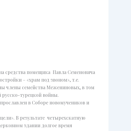
 на средства помещика Павла Семеновича
остройки – «храм под звоном», т.е.
ены члены семейства Межениновых, в том
й русско-турецкой войны.
 прославлен в Соборе новомучеников и
 цели». В результате четырехскатную
церковном здании долгое время