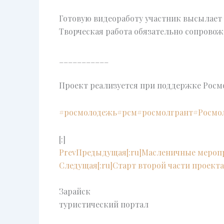
Готовую видеоработу участник высылает д
Творческая работа обязательно сопровож
___________
Проект реализуется при поддержке Росм
#росмолодежь
#рсм
#росмолгрант
#Росмо
[:]
Prev
Предыдущая
[:ru]Масленичные меропри
Следущая
[:ru]Старт второй части проекта
Зарайск
туристический портал