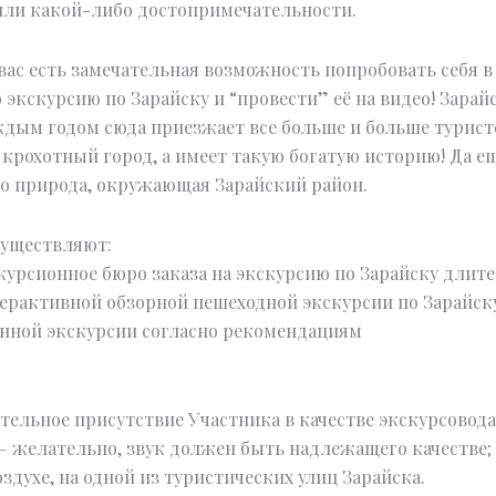
 или какой-либо достопримечательности.
вас есть замечательная возможность попробовать себя в
экскурсию по Зарайску и “провести” её на видео! Зарай
аждым годом сюда приезжает все больше и больше турист
й крохотный город, а имеет такую богатую историю! Да е
то природа, окружающая Зарайский район.
существляют:
курсионное бюро заказа на экскурсию по Зарайску длит
ерактивной обзорной пешеходной экскурсии по Зарайску
нной экскурсии согласно рекомендациям
ательное присутствие Участника в качестве экскурсовода
 желательно, звук должен быть надлежащего качестве;
здухе, на одной из туристических улиц Зарайска.