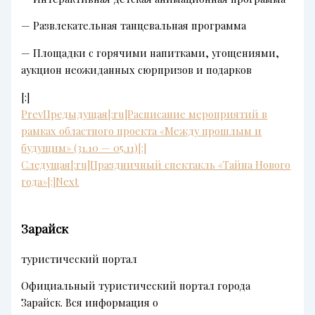
— Развлекательная танцевальная программа
— Площадки с горячими напитками, угощениями,
аукцион неожиданных сюрпризов и подарков
[:]
Prev
Предыдущая
[:ru]Расписание мероприятий в
рамках областного проекта «Между прошлым и
будущим» (31.10 — 05.11)[:]
Следущая
[:ru]Праздничный спектакль «Тайна Нового
года»[:]
Next
Зарайск
туристический портал
Официальный туристический портал города
Зарайск. Вся информация о