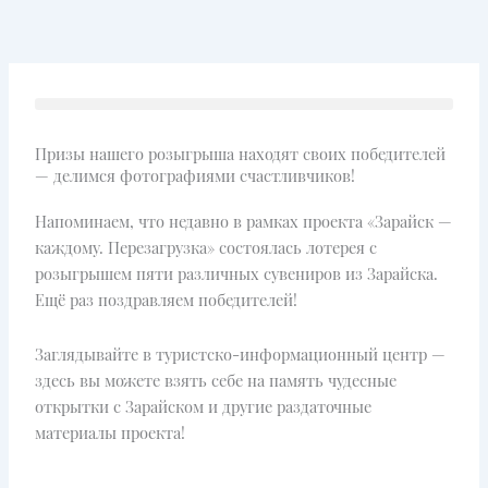
Перейти
к
содержимому
Призы нашего розыгрыша находят своих победителей
— делимся фотографиями счастливчиков!
Напоминаем, что недавно в рамках проекта «Зарайск —
каждому. Перезагрузка» состоялась лотерея с
розыгрышем пяти различных сувениров из Зарайска.
Ещё раз поздравляем победителей!
Заглядывайте в туристско-информационный центр —
здесь вы можете взять себе на память чудесные
открытки с Зарайском и другие раздаточные
материалы проекта!
____