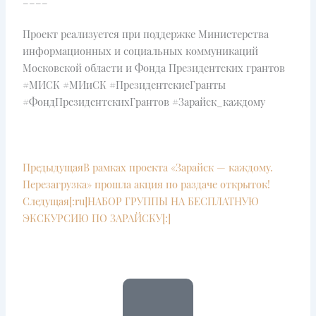
Проект реализуется при поддержке Министерства
информационных и социальных коммуникаций
Московской области и Фонда Президентских грантов
#МИСК #МИиСК #ПрезидентскиеГранты
#ФондПрезидентскихГрантов #Зарайск_каждому
Prev
Next
Предыдущая
В рамках проекта «Зарайск — каждому.
Перезагрузка» прошла акция по раздаче открыток!
Следущая
[:ru]НАБОР ГРУППЫ НА БЕСПЛАТНУЮ
ЭКСКУРСИЮ ПО ЗАРАЙСКУ[:]