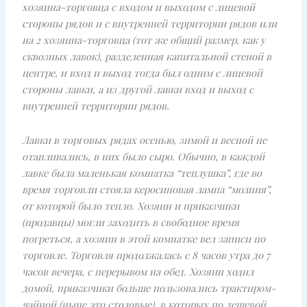
хозяина-торговца с входом и выходом с лицевой
стороны рядов и с внутренней территории рядов или
на 2 хозяина-торговца (тот же общий размер, как у
сквозных лавок), разделенная капитальной стеной в
центре, и вход и выход тогда был одним с лицевой
стороны лавки, а из другой лавки вход и выход с
внутренней территории рядов.
Лавки в торговых рядах осенью, зимой и весной не
отапливались, в них было сыро. Обычно, в каждой
лавке была маленькая комнатка “теплушка”, где во
время торговли стояла керосиновая лампа “молния”,
от которой было тепло. Хозяин и приказчики
(продавцы) могли заходить в свободное время
погреться, а хозяин в этой комнатке вел записи по
торговле. Торговля продолжалась с 8 часов утра до 7
часов вечера, с перерывом на обед. Хозяин ходил
домой, приказчики больше пользовались трактиром-
чайной (ныне это столовые), в которых по дешевой