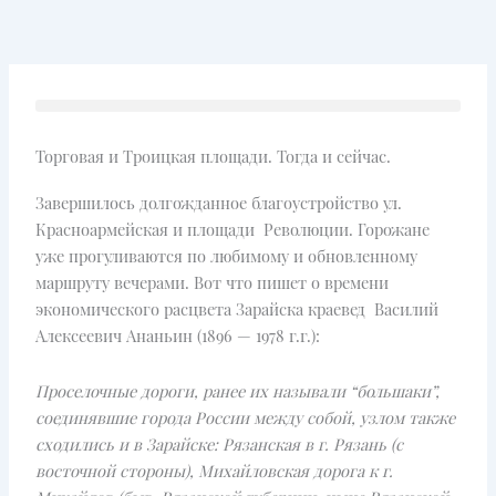
Перейти
к
содержимому
Торговая и Троицкая площади. Тогда и сейчас.
Завершилось долгожданное благоустройство ул.
Красноармейская и площади Революции. Горожане
уже прогуливаются по любимому и обновленному
маршруту вечерами. Вот что пишет о времени
экономического расцвета Зарайска краевед Василий
Алексеевич Ананьин (1896 — 1978 г.г.):
Проселочные дороги, ранее их называли “большаки”,
соединявшие города России между собой, узлом также
сходились и в Зарайске: Рязанская в г. Рязань (с
восточной стороны), Михайловская дорога к г.