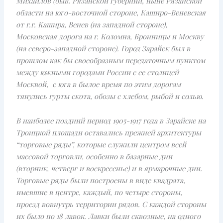
Михайлов (быв. Рязанской губернии, ныне Рязанской
области на юго-восточной стороне, Каширо-Веневская
от г.г. Кашира, Венев (на западной стороне),
Московская дорога на г. Коломна, Бронницы и Москву
(на северо-западной стороне). Город Зарайск был в
прошлом как бы своеобразным передаточным пунктом
между южными городами России с ее столицей
Москвой, с юга в былое время по этим дорогам
тянулись гурты скота, обозы с хлебом, рыбой и солью.
В наиболее поздний период 1905-1917 года в Зарайске на
Троицкой площади оставались прежней архитектуры
“торговые ряды”, которые служили центром всей
массовой торговли, особенно в базарные дни
(вторник, четверг и воскресенье) и в ярмарочные дни.
Торговые ряды были построены в виде квадрата,
имевшие в центре, каждый, по четыре стороны,
проезд вовнутрь территории рядов. С каждой стороны
их было по 18 лавок. Лавки были сквозные, на одного