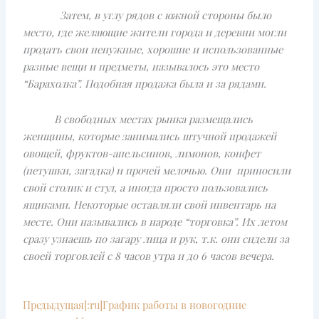
Затем, в углу рядов с южной стороны было
место, где желающие жители города и деревни могли
продать свои ненужные, хорошие и использованные
разные вещи и предметы, называлось это место
“Барахолка”. Подобная продажа была и за рядами.
В свободных местах рынка размещались
женщины, которые занимались штучной продажей
овощей, фруктов-апельсинов, лимонов, конфет
(петушки, загадка) и прочей мелочью. Они приносили
свой столик и стул, а иногда просто пользовались
ящиками. Некоторые оставляли свой инвентарь на
месте. Они назывались в народе “торговка”. Их летом
сразу узнаешь по загару лица и рук, т.к. они сидели за
своей торговлей с 8 часов утра и до 6 часов вечера.
Prev
Next
Предыдущая
[:ru]График работы в новогодние