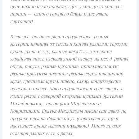
цене можно было пообедать (от 5 коп. до 10 коп. за 2
порции — одного горячего блюда и две каши,
картошки).
В лавках торговых рядов продавалось: разные
материи, начиная от ситца и кончая разными сортами
сукна, драпа и т.д., разные меха (т.к. в то время
зарайская знать одевала зимой одежду на меху), разная
обувь, посуда, разные кухонные принадлежности;
разные продукты питания: разные сорта пшеничной
муки, гречневая крупа, пшено, сахар, кондитерские
изделия и прочее. Мясо продавалось в трех лавках, в
конце рядов с северной стороны: купцами братьями
Михайловыми, торговцами Ширяевыми и
Ковригинами. Братья Михайловы имели еще лавку по
продаже мяса на Рязанской ул. (Советская ул. где в
настоящее время магазин подарков.). Много других
отзывов разных есть о рядах.