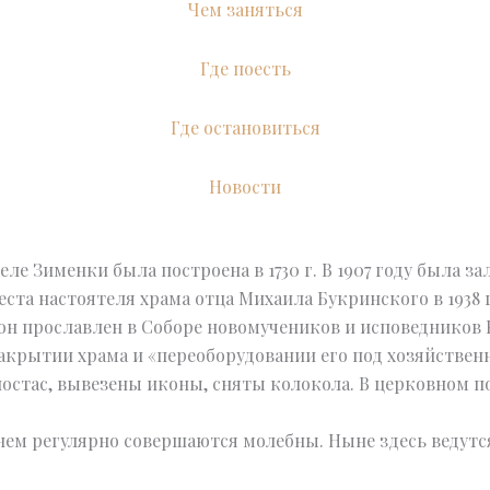
Чем заняться
Где поесть
Где остановиться
Новости
 селе Зименки была построена в 1730 г. В 1907 году была
еста настоятеля храма отца Михаила Букринского в 1938
 он прославлен в Соборе новомучеников и исповедников 
 закрытии храма и «переоборудовании его под хозяйстве
ностас, вывезены иконы, сняты колокола. В церковном 
 нем регулярно совершаются молебны. Ныне здесь ведутс