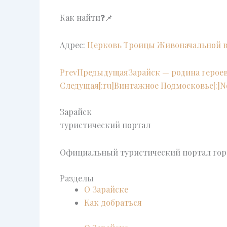
Как найти❓📌
Адрес:
Церковь Троицы Живоначальной в
Prev
Предыдущая
Зарайск — родина герое
Следущая
[:ru]Винтажное Подмосковье[:]
N
Зарайск
туристический портал
Официальный туристический портал горо
Разделы
О Зарайске
Как добраться