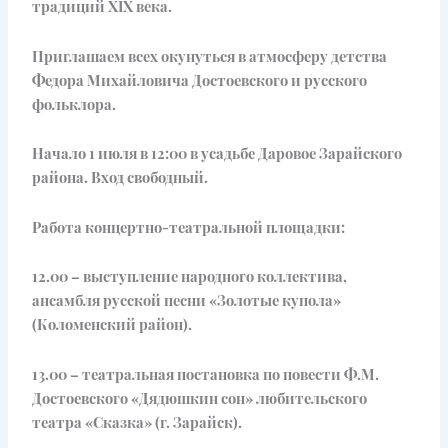
традиций XIX века.
Приглашаем всех окунуться в атмосферу детства
Федора Михайловича Достоевского и русского
фольклора.
Начало 1 июля в 12:00 в усадьбе Даровое Зарайского
района. Вход свободный.
Работа концертно-театральной площадки:
12.00 – выступление народного коллектива,
ансамбля русской песни «Золотые купола»
(Коломенский район).
13.00 – театральная постановка по повести Ф.М.
Достоевского «Дядюшкин сон» любительского
театра «Сказка» (г. Зарайск).