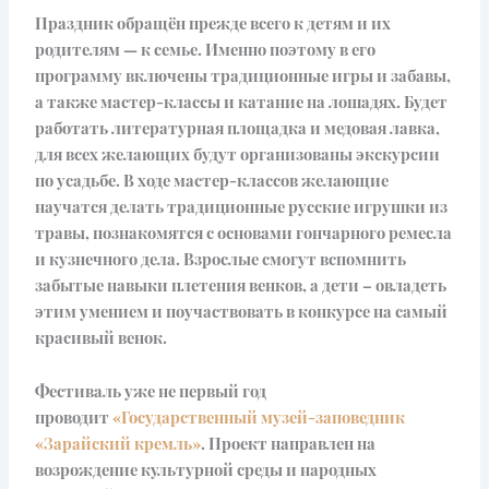
Праздник обращён прежде всего к детям и их
родителям — к семье. Именно поэтому в его
программу включены традиционные игры и забавы,
а также мастер-классы и катание на лошадях. Будет
работать литературная площадка и медовая лавка,
для всех желающих будут организованы экскурсии
по усадьбе. В ходе мастер-классов желающие
научатся делать традиционные русские игрушки из
травы, познакомятся с основами гончарного ремесла
и кузнечного дела. Взрослые смогут вспомнить
забытые навыки плетения венков, а дети – овладеть
этим умением и поучаствовать в конкурсе на самый
красивый венок.
Фестиваль уже не первый год
проводит
«Государственный музей-заповедник
«Зарайский кремль»
. Проект направлен на
возрождение культурной среды и народных