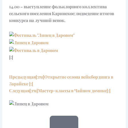
14.00 – выступление фольклорного коллектива
сельского поселения Каринское; подведение итогов
конкурса на лучший венок.
[:]
Prev
Next
Предыдущая
[:ru]Открытие сезона вейкбординга в
Зарайске [:]
Следущая
[:ru]Мастер-классы в Чайном домике[:]