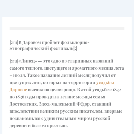
Перейти
к
содержимому
[:ru]В Даровом пройдет фольклорно-
этнографический фестиваль[:]
[:ru]«Липец» — это одно из старинных названий
самого теплого, цветущего и ароматного месяца лета
– июля. Такое название летний месяц получил от
цветущих лип,
которых на территории
усадьбы
Даровое
высажена целая роща. В этой усадьбе с 1832
по 1836 годы проводила летние месяцы семья
Достоевских. Здесь маленький Фёдор, ставший
впоследствии великим русским писателем, впервые
познакомился с удивительным миром русской
деревни и бытом крестьян.