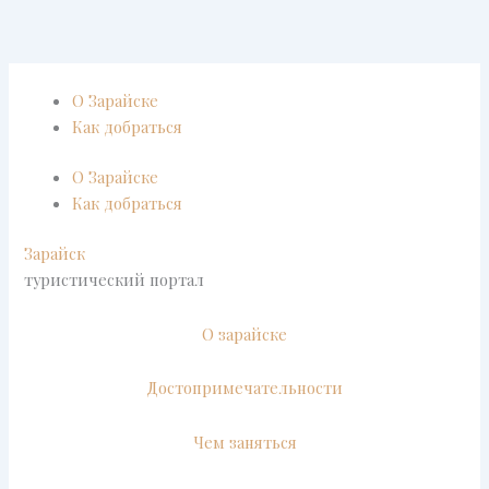
Перейти
к
содержимому
О Зарайске
Как добраться
О Зарайске
Как добраться
Зарайск
туристический портал
О зарайске
Достопримечательности
Чем заняться