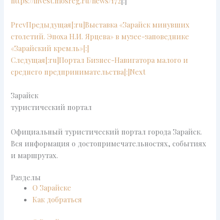
https://invest.mosreg.ru/news/172
[:]
Prev
Предыдущая
[:ru]Выставка «Зарайск минувших
столетий. Эпоха Н.И. Ярцева» в музее-заповеднике
«Зарайский кремль»[:]
Следущая
[:ru]Портал Бизнес-Навигатора малого и
среднего предпринимательства[:]
Next
Зарайск
туристический портал
Официальный туристический портал города Зарайск.
Вся информация о достопримечательностях, событиях
и маршрутах.
Разделы
О Зарайске
Как добраться