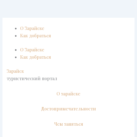
Перейти
к
содержимому
О Зарайске
Как добраться
О Зарайске
Как добраться
Зарайск
туристический портал
О зарайске
Достопримечательности
Чем заняться