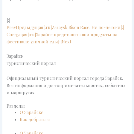
[:]
Prev
Предыдущая
[:ru]Zaraysk Bison Race. Не по-детски[:]
Следущая
[:ru]Зарайск представит свои продукты на
фестивале уличной еды[:]
Next
Зарайск
туристический портал
Официальный туристический портал города Зарайск.
Вся информация о достопримечательностях, событиях
и маршрутах.
Разделы
О Зарайске
Как добраться
О Зарайске