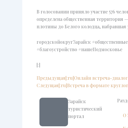
В голосовании приняло участие 576 чело
определена общественная территория —
плотины до Белого колодца, набравшая 3
городскойокругЗарайск #общественны
#благоустройство #нашеПодмосковье
[:]
Prev
Предыдущая
[:ru]Онлайн встреча-диалог[
Следущая
[:ru]Встреча в формате круглого
Раз
Зарайск
туристический
О 
портал