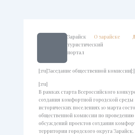
Перейти
к
содержимому
Зарайск
О зарайске
туристический
портал
[:ru]Заседание общественной комиссии[:]
[:ru]
В рамках старта Всероссийского конкур
создания комфортной городской среды 
исторических поселениях 10 марта состо
общественной комиссии по проведению
обсуждений проектов создания комфорт
территории городского округа Зарайск.