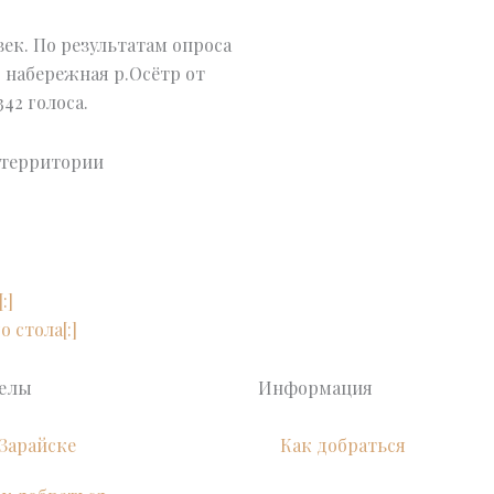
век. По результатам опроса
 набережная р.Осётр от
42 голоса.
етерритории
Next
:]
 стола[:]
делы
Информация
Зарайске
Как добраться