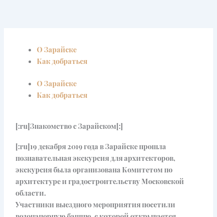
Перейти
к
содержимому
О Зарайске
Как добраться
О Зарайске
Как добраться
[:ru]Знакомство с Зарайском[:]
[:ru]19 декабря 2019 года в Зарайске прошла
познавательная экскурсия для архитекторов,
экскурсия была организована Комитетом по
архитектуре и градостроительству Московской
области. ⠀
Участники выездного мероприятия посетили
водонапорную башню, с которой открывается