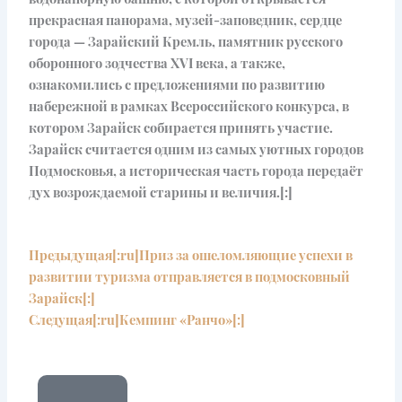
прекрасная панорама, музей-заповедник, сердце
города — Зарайский Кремль, памятник русского
оборонного зодчества XVI века, а также,
ознакомились с предложениями по развитию
набережной в рамках Всероссийского конкурса, в
котором Зарайск собирается принять участие.
Зарайск считается одним из самых уютных городов
Подмосковья, а историческая часть города передаёт
дух возрождаемой старины и величия.[:]
Prev
Next
Предыдущая
[:ru]Приз за ошеломляющие успехи в
развитии туризма отправляется в подмосковный
Зарайск[:]
Следущая
[:ru]Кемпинг «Ранчо»[:]