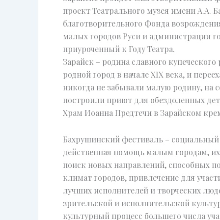
проект Театрального музея имени А.А. Б
благотворительного Фонда возрождени
малых городов Руси и администрации го
приуроченный к Году Театра.
Зарайск – родина славного купеческого
родной город в начале XIX века, и перее
никогда не забывали малую родину, на 
построили приют для обездоленных дете
Храм Иоанна Предтечи в Зарайском кре
Бахрушинский фестиваль – социальный п
действенная помощь малым городам, их 
поиск новых направлений, способных п
климат городов, привлечение для участ
лучших исполнителей и творческих люд
зрительской и исполнительской культур
культурный процесс большего числа уча