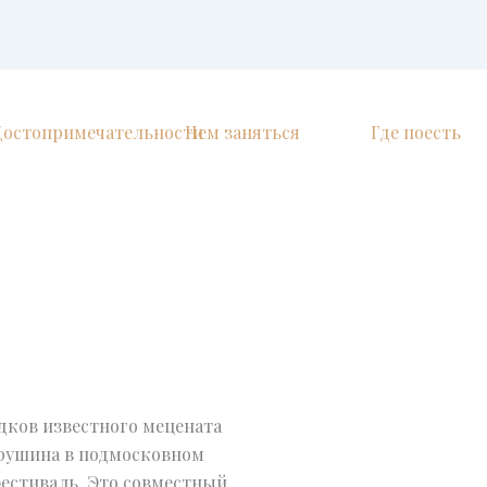
Достопримечательности
Чем заняться
Где поесть
едков известного мецената
хрушина в подмосковном
естиваль. Это совместный