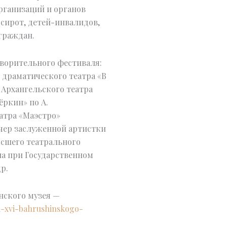
ганизаций и органов
-сирот, детей-инвалидов,
граждан.
творительного фестиваля:
 драматического театра «В
 Архангельского театра
ркин» по А.
атра «Маэстро»
чер заслуженной артистки
ысшего театрального
на при Государственном
р.
нского музея —
-xvi-bahrushinskogo-