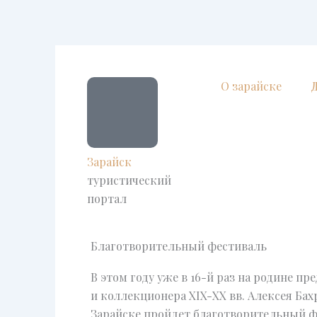
Перейти
к
содержимому
О зарайске
Зарайск
туристический
портал
Благотворительный фестиваль
В этом году уже в 16-й раз на родине пр
и коллекционера XIX-XX вв. Алексея Ба
Зарайске пройдет благотворительный ф