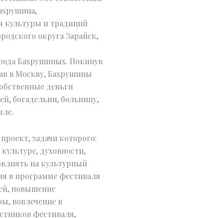
ахрушина,
я культуры и традиций
родского округа Зарайск,
 рода Бахрушиных. Покинув
хав в Москву, Бахрушины
собственные деньги
й, богадельни, больницу,
мле.
роект, задачи которого:
культуре, духовности,
овлиять на культурный
ия в программе фестиваля
ей, повышение
ы, вовлечение в
стников фестиваля,