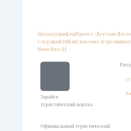
Prev
Next
Предыдущая
[:ru]Проект «Детский Досто
Следущая
[:ru]Ещё массовее и зрелищнее:
Bison Race»[:]
Раз
О 
Ка
Зарайск
туристический портал
Официальный туристический