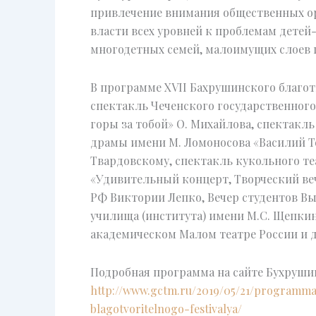
привлечение внимания общественных ор
власти всех уровней к проблемам детей
многодетных семей, малоимущих слоев 
В программе XVII Бахрушинского благо
спектакль Чеченского государственного
горы за тобой» О. Михайлова, спектакль
драмы имени М. Ломоносова «Василий Тё
Твардовскому, спектакль кукольного те
«Удивительный концерт, Творческий ве
РФ Виктории Лепко, Вечер студентов В
училища (института) имени М.С. Щепки
академическом Малом театре России и д
Подробная программа на сайте Бухруши
http://www.gctm.ru/2019/05/21/programma
blagotvoritelnogo-festivalya/