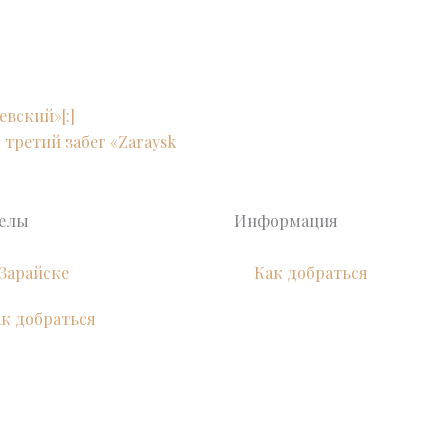
евский»[:]
 третий забег «Zaraysk
делы
Информация
Зарайске
Как добраться
к добраться