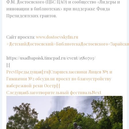
Ф.М. Достоевского (ЦБС ЦАО) и сообщество «Лидеры и
инновации в библиотеках» при поддержке Фонда
Президентских грантов.
Сайт проекта:
www.dostoevskyfm.ru
#ДетскийДостоевский
#БиблиотекаДостоевского
#Зарайск
https://usadbapoisk.timepad.ru/event/1580703/
[:]
Prev
Предыдущая
[:ru]Старшеклассники Лицея №5 и
Гимназии №2 обсудили проект по благоустройству
набережной реки Осетр[:]
Следущая
Благотворительный фестиваль
Next