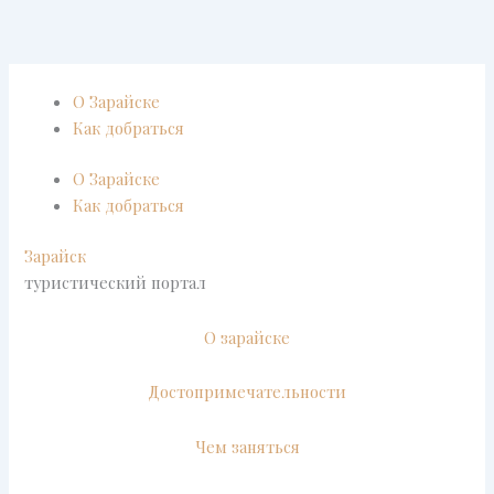
Перейти
к
содержимому
О Зарайске
Как добраться
О Зарайске
Как добраться
Зарайск
туристический портал
О зарайске
Достопримечательности
Чем заняться