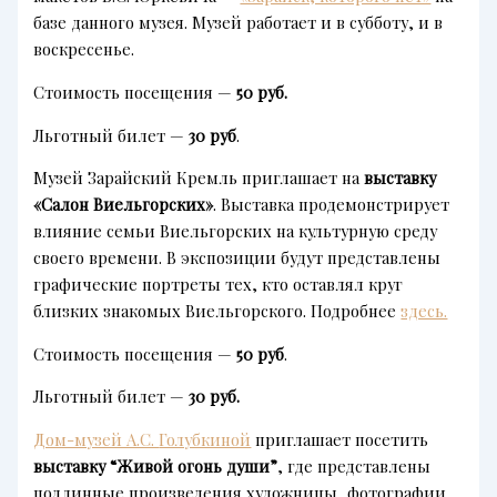
базе данного музея. Музей работает и в субботу, и в
воскресенье.
Стоимость посещения —
50 руб.
Льготный билет —
30 руб
.
Музей Зарайский Кремль приглашает на
выставку
«Салон Виельгорских»
. Выставка продемонстрирует
влияние семьи Виельгорских на культурную среду
своего времени. В экспозиции будут представлены
графические портреты тех, кто оставлял круг
близких знакомых Виельгорского. Подробнее
здесь.
Стоимость посещения —
50 руб
.
Льготный билет —
30 руб.
Дом-музей А.С.
Голубкиной
приглашает посетить
выставку “Живой огонь души”
, где представлены
подлинные произведения художницы, фотографии