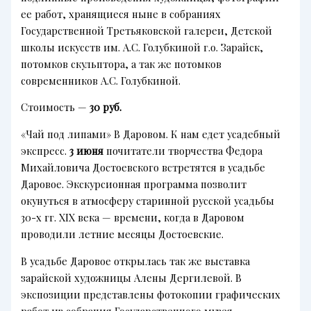
ее работ, хранящиеся ныне в собраниях
Государственной Третьяковской галереи, Детской
школы искусств им. А.С. Голубкиной г.о. Зарайск,
потомков скульптора, а так же потомков
современников А.С. Голубкиной.
Стоимость —
30 руб.
«Чай под липами» В Даровом. К нам едет усадебный
экспресс.
3 июня
почитатели творчества Федора
Михайловича Достоевского встретятся в усадьбе
Даровое. Экскурсионная программа позволит
окунуться в атмосферу старинной русской усадьбы
30-х гг. XIX века — времени, когда в Даровом
проводили летние месяцы Достоевские.
В усадьбе Даровое открылась так же выставка
зарайской художницы Алены Дергилевой. В
экспозиции представлены фотокопии графических
работ из собрания Государственного музея-