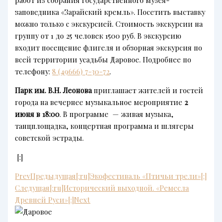
заповедника «Зарайский кремль». Посетить выставку
можно только с экскурсией. Стоимость экскурсии на
группу от 1 до 25 человек 1500 руб. В экскурсию
входит посещение флигеля и обзорная экскурсия по
всей территории усадьбы Даровое. Подробнее по
телефону:
8 (49666) 7-30-72
.
Парк им. В.Н. Леонова
приглашает жителей и гостей
города на вечернее музыкальное мероприятие
2
июня в 18:00
. В программе — живая музыка,
танцплощадка, концертная программа и шлягеры
советской эстрады.
[:]
Prev
Предыдущая
[:ru]Экофестиваль «Птичьи трели»[:]
Следущая
[:ru]Исторический выходной. «Ремесла
Древней Руси»[:]
Next