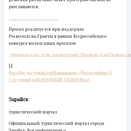
разглашаются.
___________________
Проект реализуется при поддержке
Росмолодежь.Гранты в рамках Всероссийского
конкурса молодежных проектов
#росмолодежь
#рсм
#росмолгрант
#РосмолодёжьГранты
#м
[:]
Prev
Предыдущая
[:ru]Номинация «Фотография»[:]
Следущая
[:ru]НАРЯДНЫЙ УЖИН[:]
Next
Зарайск
туристический портал
Официальный туристический портал города
Зарайск. Вся информация о