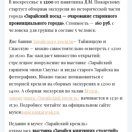
В воскресенье в
12:00
от памятника Д.М. Пожарскому
стартует обзорная экскурсия по исторической части
города
«Зарайский посад — очарование старинного
провинциального города».
Стоимость —
160 руб.
с
человека для группы в составе 5 человек.
Две башни
Зарайского кремля
— Тайницкую и
Спасскую — можно самостоятельно осмотреть с 12:00
до 15:00. Вас ожидает множество открытий:
стрелецкое вооружение на выставке «Зарайский
гарнизон эпохи Смуты» и виды старого Зарайска на
фотографиях. Можно также познакомиться с
историей кремля на сборных экскурсиях в 12:00 и
14:00. А сборная экскурсия по залам
Музея-
заповедника «Зарайский кремль»
начинается в 13:30 и
15:30. Подробнее читайте на официальном сайте
музея
museumzaraysk.ru.
Недавно в музее «Зарайский кремль»
открылась
выставка «Зарайск минувших столетий»
.