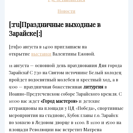
Новости
[:ru]Праздничные выходные в
Зарайске[:]
[:ru]10 августа в 14:00 приглашаем на
открытие
выставки
Валентины Ежовой.
11 августа — основной день празднования Дня города
Зарайска! С 7:30 на Святом источнике Белый колодец
пройдет водосвятный молебен и крестный ход, а в
9:00 — праздничная божественная
литургия
в
Иоанно-Предтеченском соборе Зарайского кремля. С
10:00 вас ждет
«Город мастеров»
и детские
аттракционы на площади у ЦД «Победа», спортивные
мероприятия на стадионе, Кубок главы г.о. Зарайск
по хоккею в Ледовом дворце в 11:00. В 11:00 и 15:00 на
площади Революции вас встретит Матрена