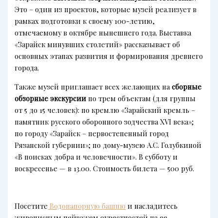
Это – один из проектов, которые музей реализует в
рамках подготовки к своему 100-летию,
отмечаемому в октябре нынешнего года. Выставка
«Зарайск минувших столетий» рассказывает об
основных этапах развития и формирования древнего
города.
Также музей приглашает всех желающих на
сборные
обзорные экскурсии
по трем объектам (для группы
от 5 до 15 человек): по кремлю «Зарайский кремль –
памятник русского оборонного зодчества XVI века»;
по городу «Зарайск – первостепенный город
Рязанской губернии»; по дому-музею А.С. Голубкиной
«В поисках добра и человечности». В субботу и
воскресенье — в 13.00. Стоимость билета — 500 руб.
Посетите
Водонапорную башню
и насладитесь
живописным пейзажем окрестностей на ее