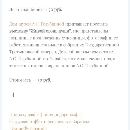
Льготный билет —
30 руб.
Дом-музей А.С. Голубкиной
приглашает посетить
выставку “Живой огонь души”
, где представлены
подлинные произведения художницы, фотографии ее
работ, хранящиеся ныне в собраниях Государственной
Третьяковской галереи, Детской школы искусств им.
А.С. Голубкиной г.о. Зарайск, потомков скульптора, а
так же потомков современников А.С. Голубкиной.
Стоимость —
30 руб.
[:]
Prev
Next
Предыдущая
[:ru]Липец в Даровом[:]
Следущая
[:ru]Фотофестиваль в Зарайске
#ЖивиФутболом[:]