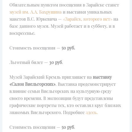
Обязательным пунктом посещения в Зарайске станет
музей им. А.А. Бахрушина
и выставки уникальных
макетов В.С. Юркевича —
«Зарайск, которого нет»
на
базе данного музея. Музей работает и в субботу, и в
воскресенье.
Стоимость посещения —
50 руб.
Льготный билет —
30 руб
.
Музей Зарайский Кремль приглашает на
выставку
«Салон Виельгорских»
. Выставка продемонстрирует
влияние семьи Виельгорских на культурную среду
своего времени. В экспозиции будут представлены
графические портреты тех, кто оставлял круг близких
знакомых Виельгорского. Подробнее
здесь.
Стоимость посещения —
50 руб
.