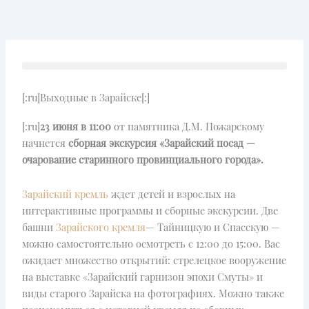
Перейти
к
содержимому
[:ru]Выходные в Зарайске[:]
[:ru]
23 июня в 11:00
от памятника Д.М. Пожарскому
начнется
сборная экскурсия «Зарайский посад —
очарование старинного провинциального города».
Зарайский кремль
ждет детей и взрослых на
интерактивные программы и сборные экскурсии. Две
башни
Зарайского кремля
— Тайницкую и Спасскую —
можно самостоятельно осмотреть с 12:00 до 15:00. Вас
ожидает множество открытий: стрелецкое вооружение
на выставке «Зарайский гарнизон эпохи Смуты» и
виды старого Зарайска на фотографиях. Можно также