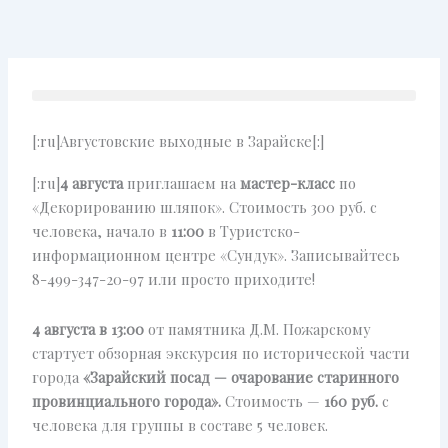
Перейти
к
содержимому
[:ru]Августовские выходные в Зарайске[:]
[:ru]
4 августа
приглашаем на
мастер-класс
по
«Декорированию шляпок». Стоимость 300 руб. с
человека, начало в
11:00
в Туристско-
информационном центре «Сундук». Записывайтесь
8-499-347-20-97 или просто приходите!
4 августа в 13:00
от памятника Д.М. Пожарскому
стартует обзорная экскурсия по исторической части
города
«Зарайский посад — очарование старинного
провинциального города».
Стоимость —
160 руб.
с
человека для группы в составе 5 человек.