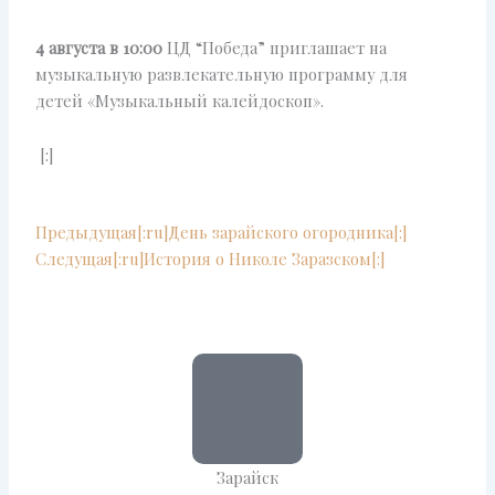
4 августа в 10:00
ЦД “Победа” приглашает на
музыкальную развлекательную программу для
детей «Музыкальный калейдоскоп».
[:]
Prev
Next
Предыдущая
[:ru]День зарайского огородника[:]
Следущая
[:ru]История о Николе Заразском[:]
Зарайск